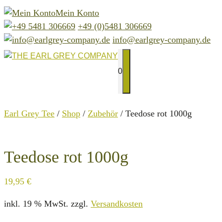
Zum
Mein Konto
Inhalt
+49 (0)5481 306669
springen
info@earlgrey-company.de
0
MENÜ
Earl Grey Tee
/
Shop
/
Zubehör
/ Teedose rot 1000g
Teedose rot 1000g
19,95
€
inkl. 19 % MwSt.
zzgl.
Versandkosten