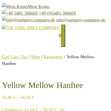
Zum
Mein Konto
Inhalt
+49 (0)5481 306669
springen
info@earlgrey-company.de
0
MENÜ
Earl Grey Tee
/
Shop
/
Kräutertee
/ Yellow Mellow
Hanftee
Yellow Mellow Hanftee
15,40
€
–
54,50
€
Grundpreis:
61,60
€
–
54,50
€
/
kg