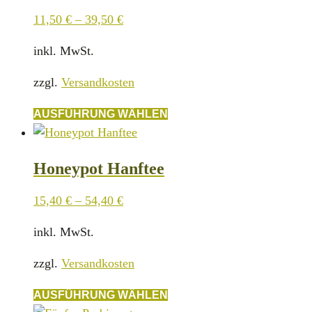
11,50
€
–
39,50
€
inkl. MwSt.
zzgl.
Versandkosten
Dieses
AUSFÜHRUNG WÄHLEN
Produkt
weist
Honeypot Hanftee
mehrere
Varianten
15,40
€
–
54,40
€
auf.
Die
inkl. MwSt.
Optionen
zzgl.
Versandkosten
können
auf
Dieses
AUSFÜHRUNG WÄHLEN
der