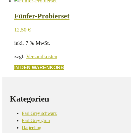
Produkt
Produktseite
weist
gewählt
Fünfer-Probierset
mehrere
werden
Varianten
12,50
€
auf.
Die
inkl. 7 % MwSt.
Optionen
zzgl.
Versandkosten
können
auf
IN DEN WARENKORB
der
Produktseite
gewählt
werden
Kategorien
Earl Grey schwarz
Earl Grey grün
Darjeeling