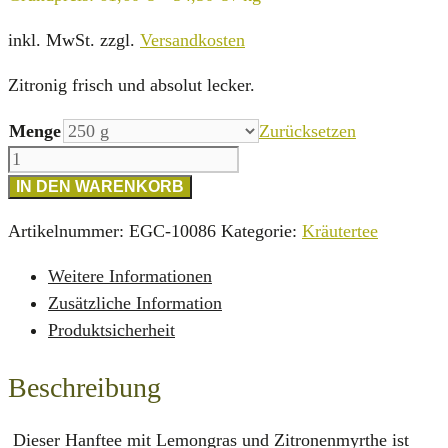
inkl. MwSt.
zzgl.
Versandkosten
Zitronig frisch und absolut lecker.
Menge
Zurücksetzen
Yellow
Mellow
IN DEN WARENKORB
Hanftee
Artikelnummer:
EGC-10086
Kategorie:
Kräutertee
Menge
Weitere Informationen
Zusätzliche Information
Produktsicherheit
Beschreibung
Dieser Hanftee mit Lemongras und Zitronenmyrthe ist