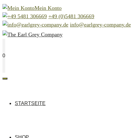
Zum
Mein Konto
Inhalt
+49 (0)5481 306669
springen
info@earlgrey-company.de
0
MENÜ
STARTSEITE
SHOP