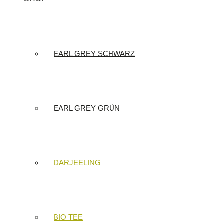
EARL GREY SCHWARZ
EARL GREY GRÜN
DARJEELING
BIO TEE